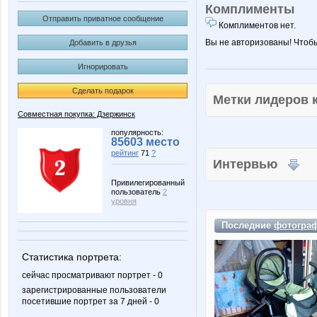
Комплименты
Отправить приватное сообщение
Комплиментов нет.
Вы не авторизованы! Чтоб
Добавить в друзья
Игнорировать
Сделать подарок
Метки лидеров
Совместная покупка: Дзержинск
популярность:
85603 место
рейтинг
71
?
Интервью
Привилегированный
пользователь
2
уровня
Последние
фотогра
Статистика портрета:
сейчас просматривают портрет - 0
зарегистрированные пользователи
посетившие портрет за 7 дней - 0